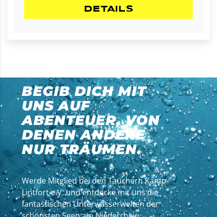
DETAILS
BEGIB DICH MIT
UNS AUF
ABENTEUER, VON
DENEN ANDERE
NUR TRÄUMEN.
Werde Mitglied bei den Tauchern Kamp-
Lintfort e.V. und entdecke mit uns die
fantastischen Unterwasserwelten der
schönsten Seen am Niederrhein.