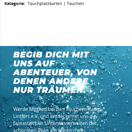
Kategorie:
Tauchplatzkarten
|
Tauchen
BEGIB DICH MIT
UNS AUF
ABENTEUER, VON
DENEN ANDERE
NUR TRÄUMEN.
Werde Mitglied bei den Tauchern Kamp-
Lintfort e.V. und entdecke mit uns die
fantastischen Unterwasserwelten der
schönsten Seen am Niederrhein.